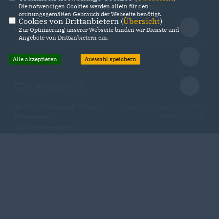
Die notwendigen Cookies werden allein für den
IMPRESSUM
DATENSCHUTZ
KONTAKT
ordnungsgemäßen Gebrauch der Webseite benötigt.
Cookies von Drittanbietern (
Übersicht
)
CDU Kreisverband Herford
Zur Optimierung unserer Webseite binden wir Dienste und
Angebote von Drittanbietern ein.
CDU NRW
Alle akzeptieren
Auswahl speichern
CDU Deutschlands
@2026 CDU Gemeindeverband
Realisation: Sharkness Media
Kirchlengern
GmbH & Co. KG
Alle Rechte vorbehalten.