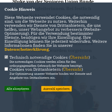
Stuke von der Senioren Union Bünde
mit vier Begleiterinnen. Bei festlich
Cookie Hinweis
geschmückten Tischen und Kuchen
Diese Webseite verwendet Cookies, die notwendig
sind, um die Webseite zu nutzen. Weiterhin
aus der Hausbäckerei der
verwenden wir Dienste von Drittanbietern, die uns
Seniorenresidenz kam schnell
helfen, unser Webangebot zu verbessern (Website-
Optmierung). Für die Verwendung bestimmter
weihnachtliche Stimmung auf.
Dienste, benötigen wir Ihre Einwilligung. Ihre
Einwilligung können Sie jederzeit widerrufen. Weitere
Oermann stimmte Weihnachtslieder
Informationen finden Sie in unserer
Datenschutzerklärung
.
an, Geschichten wurden vorgelesen
und der Nikolaus war auch zu Besuch.
Technisch notwendige Cookies (
Übersicht
)
Die notwendigen Cookies werden allein für den
ordnungsgemäßen Gebrauch der Webseite benötigt.
Cookies von Drittanbietern (
Übersicht
)
Zur Optimierung unserer Webseite binden wir Dienste und
Angebote von Drittanbietern ein.
Alle akzeptieren
Auswahl speichern