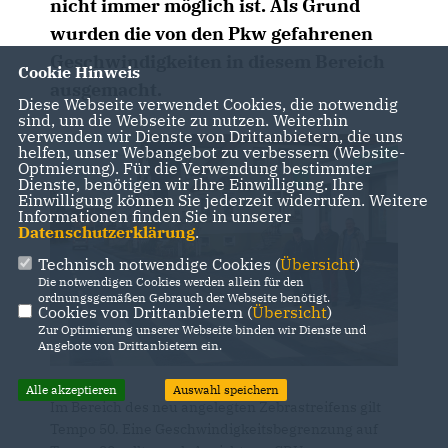
nicht immer möglich ist. Als Grund
wurden die von den Pkw gefahrenen
Geschwindigkeiten in diesem Bereich
Cookie Hinweis
ausgemacht.
Diese Webseite verwendet Cookies, die notwendig
sind, um die Webseite zu nutzen. Weiterhin
verwenden wir Dienste von Drittanbietern, die uns
helfen, unser Webangebot zu verbessern (Website-
Optmierung). Für die Verwendung bestimmter
Dienste, benötigen wir Ihre Einwilligung. Ihre
Einwilligung können Sie jederzeit widerrufen. Weitere
Informationen finden Sie in unserer
Datenschutzerklärung
.
Technisch notwendige Cookies (
Übersicht
)
Die notwendigen Cookies werden allein für den
ordnungsgemäßen Gebrauch der Webseite benötigt.
Cookies von Drittanbietern (
Übersicht
)
Zur Optimierung unserer Webseite binden wir Dienste und
Angebote von Drittanbietern ein.
Alle akzeptieren
Auswahl speichern
Im Bereich des neu angelegten Zebrastreifens gilt
Tempo 50. Eine Geschwindigkeitsbegrenzung auf