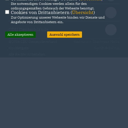
Die notwendigen Cookies werden allein für den
ordnungsgemäßen Gebrauch der Webseite benötigt.
Cookies von Drittanbietern (
Übersicht
)
CDU NRW
Zur Optimierung unserer Webseite binden wir Dienste und
Angebote von Drittanbietern ein.
CDU Deutschlands
Alle akzeptieren
Auswahl speichern
@2026 CDU Gemeindeverband
Realisation: Sharkness Media
Kirchlengern
GmbH & Co. KG
Alle Rechte vorbehalten.