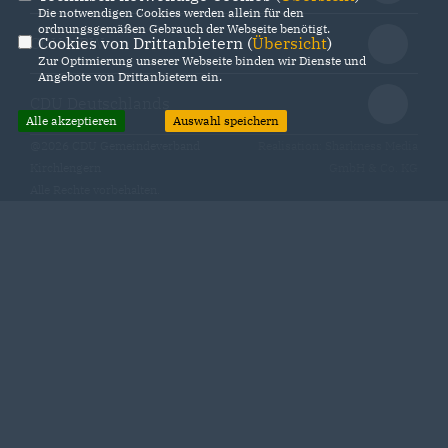
Die notwendigen Cookies werden allein für den
ordnungsgemäßen Gebrauch der Webseite benötigt.
Cookies von Drittanbietern (
Übersicht
)
CDU NRW
Zur Optimierung unserer Webseite binden wir Dienste und
Angebote von Drittanbietern ein.
CDU Deutschlands
Alle akzeptieren
Auswahl speichern
@2026 CDU Gemeindeverband
Realisation: Sharkness Media
Kirchlengern
GmbH & Co. KG
Alle Rechte vorbehalten.