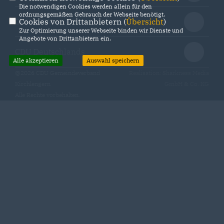
Die notwendigen Cookies werden allein für den
ordnungsgemäßen Gebrauch der Webseite benötigt.
Cookies von Drittanbietern (
Übersicht
)
CDU NRW
Zur Optimierung unserer Webseite binden wir Dienste und
Angebote von Drittanbietern ein.
CDU Deutschlands
Alle akzeptieren
Auswahl speichern
@2026 CDU Gemeindeverband
Realisation: Sharkness Media
Kirchlengern
GmbH & Co. KG
Alle Rechte vorbehalten.